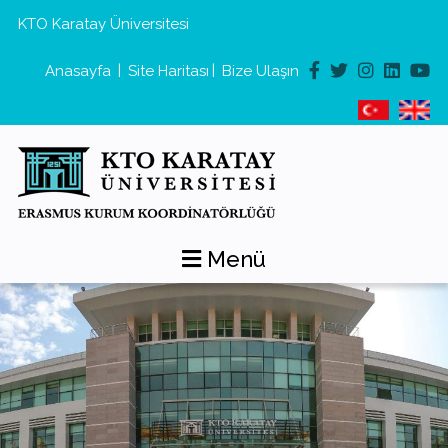
KTO Karatay Üniversitesi
|
|
Anasayfa
Site Haritası
Bize Ulaşın
Menü