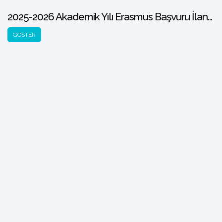
2025-2026 Akademik Yılı Erasmus Başvuru İlanları Takvimi
GÖSTER
Hızlı Menü
İkili Anlaşmalar.
Bölüm Koordinatörleri
Uygulama El Kitabı
İçerme Desteği ve İlave Hibe Desteği
Erasmus Projeleri