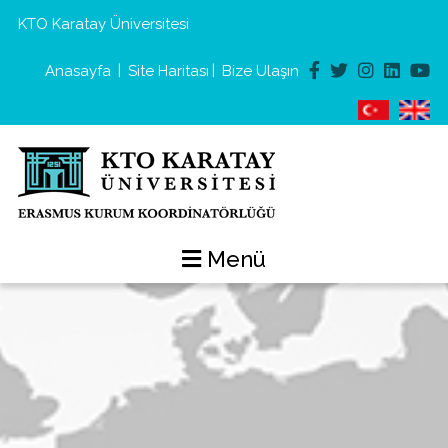
KTO Karatay Üniversitesi
|
|
Anasayfa
Site Haritası
Bize Ulaşın
Menü